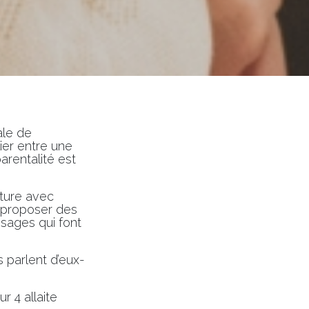
ale de
lier entre une
rentalité est
ture avec
: proposer des
ssages qui font
s parlent d’eux-
r 4 allaite