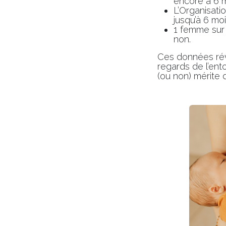
encore à 6 m
L’Organisati
jusqu’à 6 moi
1 femme sur 2
non.
Ces données révè
regards de l’ento
(ou non) mérite 