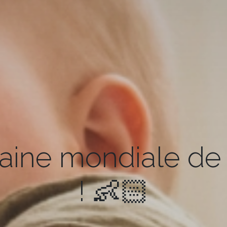
aine mondiale de 
! 👶🏻​