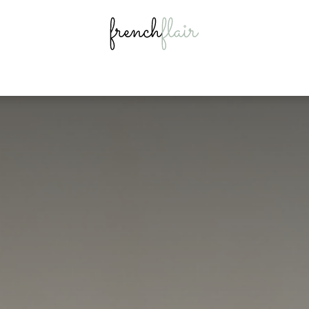
égories
Idées cadeaux
Onze merken
Nieuws
Inst