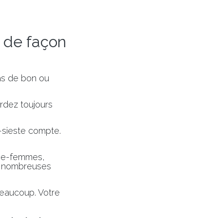
e de façon
as de bon ou
rdez toujours
o-sieste compte.
age-femmes,
De nombreuses
beaucoup. Votre