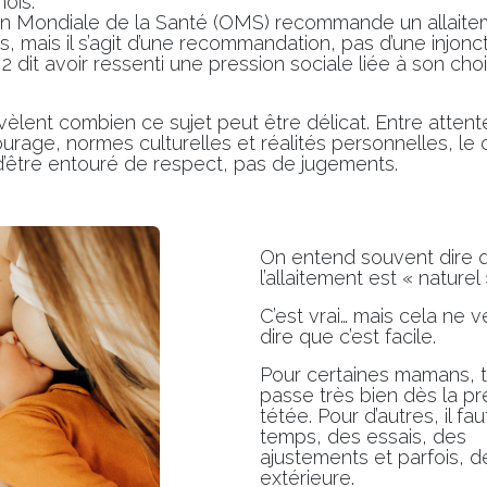
ois.
on Mondiale de la Santé (OMS) recommande un allaitem
s, mais il s’agit d’une recommandation, pas d’une injonct
 dit avoir ressenti une pression sociale liée à son choix
lent combien ce sujet peut être délicat. Entre attent
urage, normes culturelles et réalités personnelles, le ch
d’être entouré de respect, pas de jugements.
On entend souvent dire 
l’allaitement est « naturel
C’est vrai… mais cela ne 
dire que c’est facile.
Pour certaines mamans, t
passe très bien dès la p
tétée. Pour d’autres, il fa
temps, des essais, des
ajustements et parfois, de
extérieure.