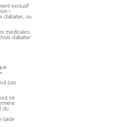
ent exclusif
ion !
 d’allaiter… ou
es médicales,
oix d’allaiter
que
 ».
veut pas
out se
remière
ut du
 l’aide