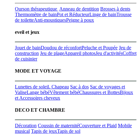
Ourson thérapeutique
Anneau de dentition
Brosses à dents
Thermomètre de bain
Pot et Réducteur
Linge de bain
Trousse
de toilette
Anti-moustiques
Peigne à poux
eveil et jeux
Jouet de bain
Doudou de réconfort
Peluche et Poupée
Jeu de
construction
Jeu de plage
Appareil photos
Jeu d'activités
Coffret
de cuisinier
MODE ET VOYAGE
Lunettes de soleil. Chapeau
Sac à dos
Sac de voyages et
Valise
Lange bébé
Vêtement bébé
Chaussures et Bottes
Bijoux
et Accessoires cheveux
DECO ET CHAMBRE
Décoration
Coussin de maternité
Couverture et Plaid
Mobile
musical
Tapis de jeux
Tapis de sol