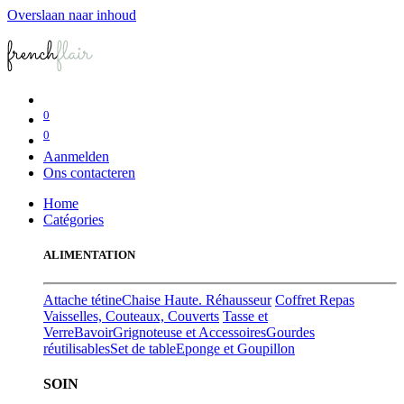
Overslaan naar inhoud
0
0
Aanmelden
Ons contacteren
Home
Catégories
ALIMENTATION
Attache tétine
Chaise Haute. Réhausseur
Coffret Repas
Vaisselles, Couteaux, Couverts
Tasse et
Verre
Bavoir
Grignoteuse et Accessoires
Gourdes
réutilisables
Set de table
Eponge et Goupillon
SOIN