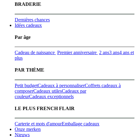
BRADERIE
Dernières chances
Idées cadeaux
Par âge
Cadeau de naissance
Premier anniversaire
2 ans
3 ans
4 ans et
plus
PAR THÈME
Petit budget
Cadeaux à personnaliser
Coffrets cadeaux à
composer
Cadeaux utiles
Cadeaux par
couleur
Cadeaux exceptionnels
LE PLUS FRENCH FLAIR
Carterie et mots d'amour
Emballage cadeaux
Onze merken
Nieuws