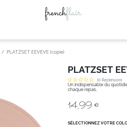
ories
Idées cadeaux
Nos marques
Actualités
Ins
PLATZSET EEVEVE (copie)
PLATZSET EEV
(0 Rezension)
Un indispensable du quotidien
chaque repas.
14,99
€
SÉLECTIONNEZ VOTRE COLO