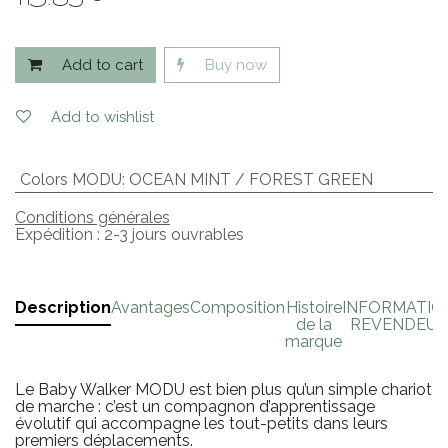
115.83
€
Add to cart
Buy now
Add to wishlist
Colors MODU
:
OCEAN MINT / FOREST GREEN
Conditions générales
Expédition : 2-3 jours ouvrables
Description
Avantages
Composition
Histoire
INFORMATIO
de la
REVENDEUR
marque
Le Baby Walker MODU est bien plus qu’un simple chariot
de marche : c’est un compagnon d’apprentissage
évolutif qui accompagne les tout-petits dans leurs
premiers déplacements.