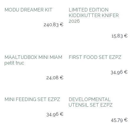
Nieuw!
MODU DREAMER KIT
LIMITED EDITION
KIDDIKUTTER KNIFER
2026
240,83
€
15,83
€
Nieuw!
MAALTIJDBOX MINI MIAM
FIRST FOOD SET EZPZ
petit truc
34,96
€
24,08
€
MINI FEEDING SET EZPZ
DEVELOPMENTAL
UTENSIL SET EZPZ
34,96
€
45,79
€