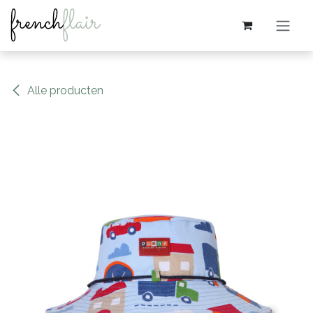
Overslaan naar inhoud
Alle producten