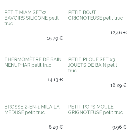
PETIT MIAM SETx2
PETIT BOUT
BAVOIRS SILICONE petit
GRIGNOTEUSE petit truc
truc
12,46
€
15,79
€
Nouveauté !
Nouveauté !
THERMOMÈTRE DE BAIN
PETIT PLOUF SET x3
NENUPHAR petit truc
JOUETS DE BAIN petit
truc
14,13
€
18,29
€
Nouveauté !
BROSSE 2-EN-1 MILA LA
PETIT POPS MOULE
MEDUSE petit truc
GRIGNOTEUSE petit truc
8,29
€
9,96
€