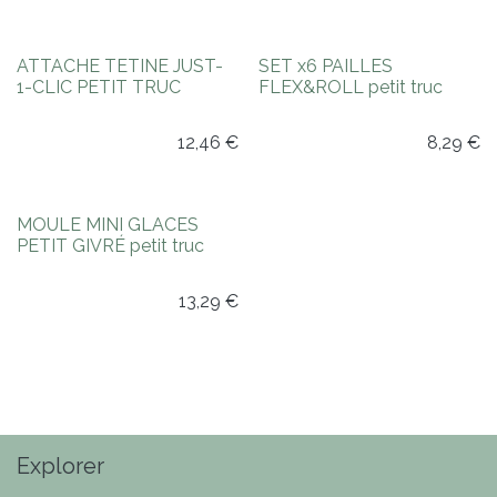
Nouveauté !
Nouveauté !
ATTACHE TETINE JUST-
SET x6 PAILLES
1-CLIC PETIT TRUC
FLEX&ROLL petit truc
12,46
€
8,29
€
Nouveauté !
MOULE MINI GLACES
PETIT GIVRÉ petit truc
13,29
€
Explorer