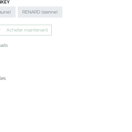
NKEY
jaune)
RENARD (sienne)
Acheter maintenant
aits
les