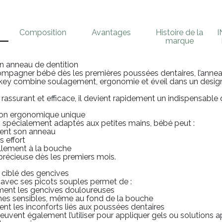
Composition
Avantages
Histoire de la
marque
un anneau de dentition
mpagner bébé dès les premières poussées dentaires, l’annea
ey combine soulagement, ergonomie et éveil dans un design 
, rassurant et efficace, il devient rapidement un indispensable 
ion ergonomique unique
 spécialement adaptés aux petites mains, bébé peut :
ment son anneau
s effort
ellement à la bouche
récieuse dès les premiers mois.
ciblé des gencives
 avec ses picots souples permet de :
ment les gencives douloureuses
ones sensibles, même au fond de la bouche
nt les inconforts liés aux poussées dentaires
euvent également l’utiliser pour appliquer gels ou solutions 