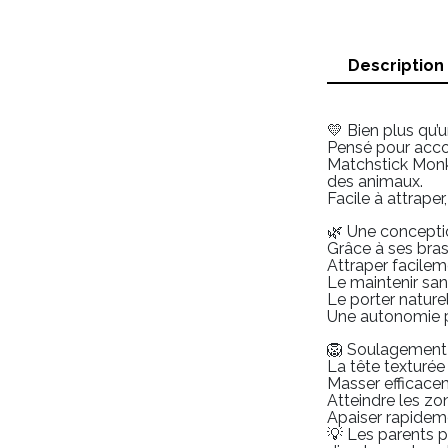
Description
💛 Bien plus qu’
Pensé pour acco
Matchstick Monk
des animaux.
Facile à attraper
🌿 Une concept
Grâce à ses bras
Attraper facile
Le maintenir san
Le porter natur
Une autonomie p
🦁 Soulagement 
La tête texturée
Masser efficace
Atteindre les z
Apaiser rapideme
💡 Les parents p