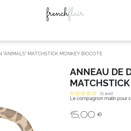
es
Idées cadeaux
Nos marques
Actualités
Instas
N "ANIMALS" MATCHSTICK MONKEY BIOCOTE
ANNEAU DE D
MATCHSTICK
(0 avis)
Le compagnon malin pour sou
15,00
€