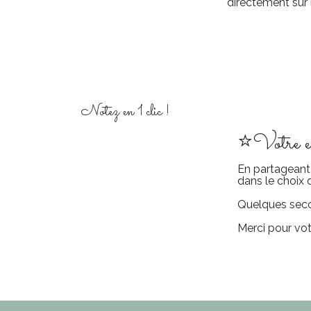
directement sur 
Notez en 1 clic !
⭐Votre exp
En partageant 
dans le choix 
Quelques secon
Merci pour vot