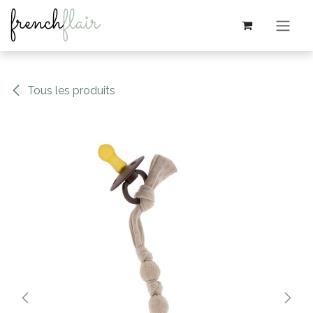
Se rendre au contenu
Tous les produits