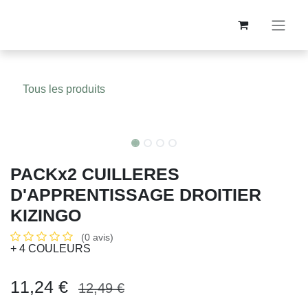
Se rendre au contenu
Tous les produits
-10%
PACKx2 CUILLERES
D'APPRENTISSAGE DROITIER
KIZINGO
(0 avis)
+ 4 COULEURS
11,24
€
12,49
€