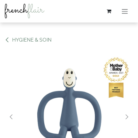
Se rendre au contenu
HYGIENE & SOIN