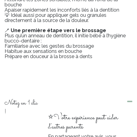
bouche
Apaiser rapidement les inconforts liés à la dentition
💡 Idéal aussi pour appliquer gels ou granules
directement à la source de la douleur.
🪥
Une première étape vers le brossage
Plus qu’un anneau de dentition, il initie bébé à l’hygiène
bucco-dentaire :
Familiarise avec les gestes du brossage
Habitue aux sensations en bouche
Prépare en douceur à la brosse à dents
Notez en 1 clic
!
⭐Votre expérience peut aider
d'autres parents
En partageant votre avis, vous