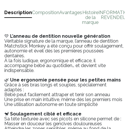
Description
Composition
Avantages
Histoire
INFORMATIO
de la
REVENDEUR
marque
💛
L’anneau de dentition nouvelle génération
Véritable signature de la marque, l’anneau de dentition
Matchstick Monkey a été conçu pour offrir soulagement,
autonomie et éveil dès les premières poussées
dentaires.
À la fois ludique, ergonomique et efficace, il
accompagne bébé au quotidien… et devient vite
indispensable.
🌿
Une ergonomie pensée pour les petites mains
Grâce à ses bras longs et souples, spécialement
adaptés :
Bébé peut facilement attraper et tenir son anneau
Une prise en main intuitive, même dès les premiers mois
Une utilisation autonome en toute simplicité
🐒
Soulagement ciblé et efficace
Sa tête texturée avec ses picots en silicone permet de :
Masser en douceur les gencives douloureuses
Atteindre les zones sensibles, même au fond de la